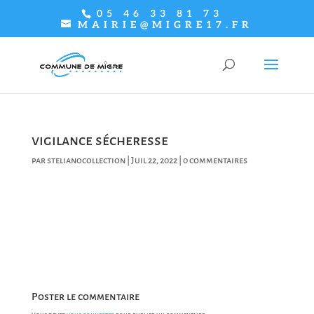
05 46 33 81 73
MAIRIE@MIGRE17.FR
vigilance sécheresse
par
stelianocollection
|
Juil 22, 2022
|
0 commentaires
Poster le commentaire