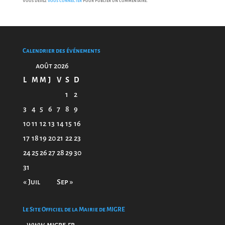
Vous devez
vous connecter
pour publier un commentaire.
Calendrier des événements
août 2026
L
M
M
J
V
S
D
1
2
3
4
5
6
7
8
9
10
11
12
13
14
15
16
17
18
19
20
21
22
23
24
25
26
27
28
29
30
31
« Juil
Sep »
Le Site Officiel de la Mairie de MIGRE
www.migre.fr