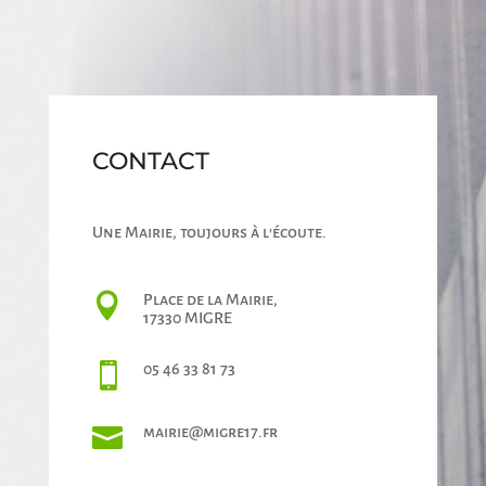
CONTACT
Une Mairie, toujours à l'écoute.

Place de la Mairie,
17330 MIGRE

05 46 33 81 73

mairie@migre17.fr