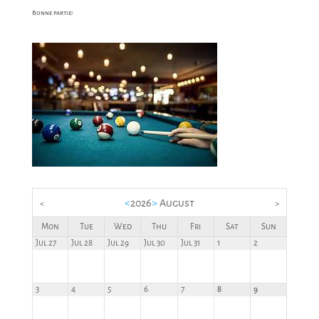
Bonne partie!
<
2026
>
August
<
>
Mon
Tue
Wed
Thu
Fri
Sat
Sun
Jul 27
Jul 28
Jul 29
Jul 30
Jul 31
1
2
3
4
5
6
7
8
9