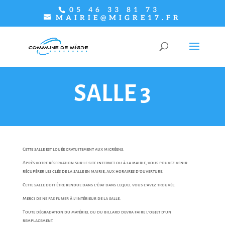
05 46 33 81 73
MAIRIE@MIGRE17.FR
SALLE 3
Cette salle est louée gratuitement aux migréens.
Après votre réservation sur le site internet ou à la mairie, vous pouvez venir
récupérer les clés de la salle en mairie, aux horaires d’ouverture.
Cette salle doit être rendue dans l’état dans lequel vous l’avez trouvée.
Merci de ne pas fumer à l’intérieur de la salle.
Toute dégradation du matériel ou du billard devra faire l’objet d’un
remplacement.